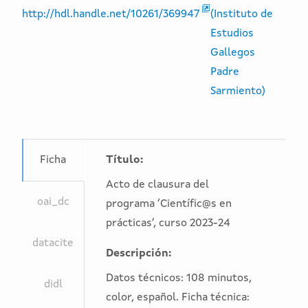
http://hdl.handle.net/10261/369947
(Instituto de
Estudios
Gallegos
Padre
Sarmiento)
Ficha
Título:
Acto de clausura del
oai_dc
programa ‘Científic@s en
prácticas’, curso 2023-24
datacite
Descripción:
Datos técnicos: 108 minutos,
didl
<
<
<
<
<
<
<
<
<
<
<
color, español. Ficha técnica: