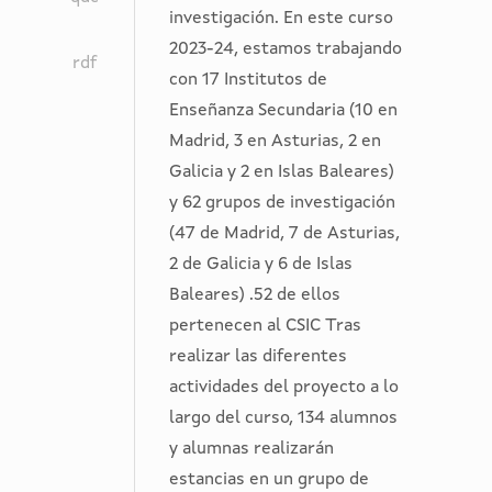
<
1.0
lang
atom:link
</
<
mods:name
investigación. En este curso
en
en
clausura
titles
"
="
href
rdf:RDF
d:Item
>
2023-24, estamos trabajando
prácticas’,
prácticas’,
del
rdf
>
TYPE
en
="
>
<
id
con 17 Institutos de
curso
curso
programa
="
"
http://hdl.handle.net/10261/369947
datafield
="
Enseñanza Secundaria (10 en
<
2023-
2023-
‘Científic@s
<
DSpace
>
"
ind1
hdl_10261_369947
Madrid, 3 en Asturias, 2 en
publisher
24
24
en
mods:name
ITEM
Acto
rel
="
"
Galicia y 2 en Islas Baleares)
>
</
</
prácticas’,
>
"
de
="
"
>
y 62 grupos de investigación
Consejo
dc:title
title
curso
schemaLocation
clausura
alternate
ind2
(47 de Madrid, 7 de Asturias,
Superior
>
>
2023-
</
="
del
"
="
2 de Galicia y 6 de Islas
de
<
24
d:DIDL
http://www.loc.gov/METS/
<
<
programa
/>
"
Baleares) .52 de ellos
Investigaciones
mods:name
</
>
http://www.loc.gov/standards/mets/me
dc:creator
creator
‘Científic@s
<
tag
pertenecen al CSIC Tras
Científicas
>
dc:title
"
>
>
en
atom:link
="
realizar las diferentes
(España)
>
>
Pino,
Pino,
prácticas’,
href
042
actividades del proyecto a lo
</
<
Eloísa
Eloísa
curso
="
<
"
largo del curso, 134 alumnos
publisher
mods:name
del
del
2023-
http://hdl.handle.net/10261/369947/o
dc:creator
>
y alumnas realizarán
>
<
>
</
</
24
"
>
estancias en un grupo de
metsHdr