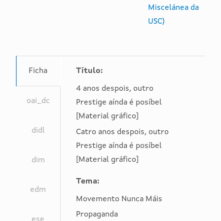
Miscelánea da
USC)
Ficha
Título:
4 anos despois, outro
oai_dc
Prestige aínda é posíbel
[Material gráfico]
didl
Catro anos despois, outro
Prestige aínda é posíbel
[Material gráfico]
dim
<
<
<
<
<
<
<
<
<
<
<
<
<
Tema:
oai_dc:dc
d:DIDL
dim:dim
rdf:RDF
europeana:record
thesis
record
mets
mods:mods
atom:entry
qdc:qualifieddc
rdf:RDF
metadata
edm
schemaLocation
schemaLocation
schemaLocation
schemaLocation
schemaLocation
schemaLocation
schemaLocation
ID
schemaLocation
schemaLocation
schemaLocation
schemaLocation
schemaLocation
Movemento Nunca Máis
="
="
="
="
="
="
="
="
="
="
="
="
="
Propaganda
ese