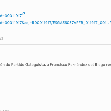
?id=00011917
tro?id=00011917&adj=R00011917/ESGA36057AFFR_011917_001.J
21
ón do Partido Galeguista, a Francisco Fernández del Riego re